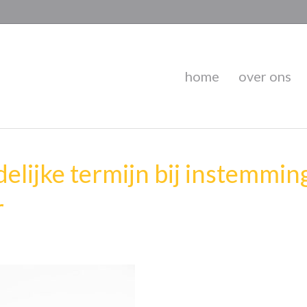
home
over ons
elijke termijn bij instemming
r