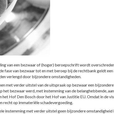
ling van een bezwaar of (hoger) beroepschrift wordt overschrede
e fase van bezwaar tot en met beroep bij de rechtbank geldt een r
rden verlengd door bijzondere omstandigheden.
n met verder uitstel van de uitspraak op bezwaar een bijzondere
 op het bezwaar werd, met instemming van de belanghebbende, aa
 het Hof Den Bosch door het Hof van Justitie EU. Omdat in de visie
n recht op immateriële schadevergoeding.
le instemming met verder uitstel geen bijzondere omstandigheid 