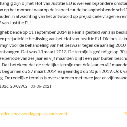
hangig zijn bij het Hof van Justitie EU is wel een bijzondere oms
n op het moment waarop de inspecteur de belanghebbende schriftel
houden in afwachting van het antwoord op prejudiciële vragen en 
 van Justitie EU.
anghebbende op 11 september 2014 in kennis gesteld van zijn besl
n prejudiciële beslissing van het Hof van Justitie EU. Die beslissi
rmijn voor de behandeling van het bezwaar tegen de aanslag 2010
ontvangen. Dat was 13 maart 2013. De termijn is geëindigd op 30 j
e periode van zes jaar en vijf maanden blijft een jaar buiten besc
Dat betekent dat de redelijke termijn met drie jaar en vijf maande
 begonnen op 27 maart 2014 en geëindigd op 30 juli 2019. Ook van 
. De redelijke termijn is overschreden met twee jaar en vijf maan
021826, 20/02902 | 03-06-2021
eden voor ontslag op staande voet
R