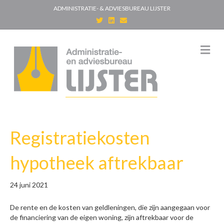
ADMINISTRATIE- & ADVIESBUREAU LIJSTER
T
L
E
w
i
m
i
n
a
t
k
i
t
e
l
M
e
d
e
r
i
n
n
u
Registratiekosten
hypotheek aftrekbaar
24 juni 2021
De rente en de kosten van geldleningen, die zijn aangegaan voor
de financiering van de eigen woning, zijn aftrekbaar voor de