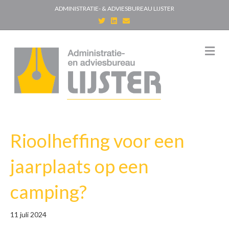
ADMINISTRATIE- & ADVIESBUREAU LIJSTER
T
L
E
w
i
m
i
n
a
t
k
i
t
e
l
M
e
d
e
r
i
n
n
u
Rioolheffing voor een
jaarplaats op een
camping?
11 juli 2024