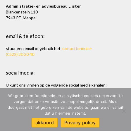
Administratie- en adviesbureau Lijster
Blankenstein 110
7943 PE Meppel
email & telefoon:
stuur een email of gebruik het
contactformulier
(0522) 20 20 40
social media:
U kunt ons vinden op de volgende social media kanalen:
Twitter
en
LinkedIn
We gebruiken functionele en analytische cookies om ervoor te
zorgen dat onze website zo soepel mogelijk draait. Als u
doorgaat met het gebruiken van de website, gaan we er vanuit
dat u hiermee instemt.
ADMINISTRATIE- & ADVIESBUREAU LIJSTER
akkoord
Privacy policy
ONTWERP & BOUW:
MARC HOPPEN