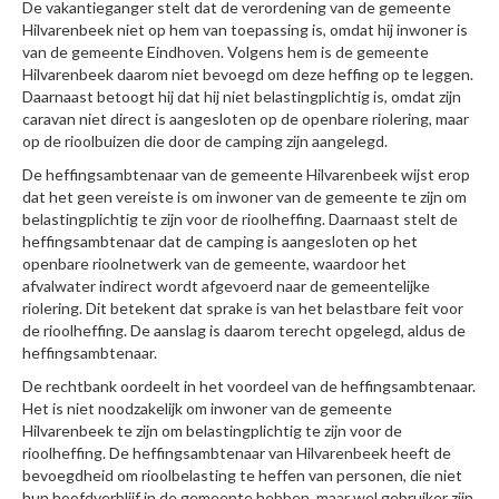
De vakantieganger stelt dat de verordening van de gemeente
Hilvarenbeek niet op hem van toepassing is, omdat hij inwoner is
van de gemeente Eindhoven. Volgens hem is de gemeente
Hilvarenbeek daarom niet bevoegd om deze heffing op te leggen.
Daarnaast betoogt hij dat hij niet belastingplichtig is, omdat zijn
caravan niet direct is aangesloten op de openbare riolering, maar
op de rioolbuizen die door de camping zijn aangelegd.
De heffingsambtenaar van de gemeente Hilvarenbeek wijst erop
dat het geen vereiste is om inwoner van de gemeente te zijn om
belastingplichtig te zijn voor de rioolheffing. Daarnaast stelt de
heffingsambtenaar dat de camping is aangesloten op het
openbare rioolnetwerk van de gemeente, waardoor het
afvalwater indirect wordt afgevoerd naar de gemeentelijke
riolering. Dit betekent dat sprake is van het belastbare feit voor
de rioolheffing. De aanslag is daarom terecht opgelegd, aldus de
heffingsambtenaar.
De rechtbank oordeelt in het voordeel van de heffingsambtenaar.
Het is niet noodzakelijk om inwoner van de gemeente
Hilvarenbeek te zijn om belastingplichtig te zijn voor de
rioolheffing. De heffingsambtenaar van Hilvarenbeek heeft de
bevoegdheid om rioolbelasting te heffen van personen, die niet
hun hoofdverblijf in de gemeente hebben, maar wel gebruiker zijn