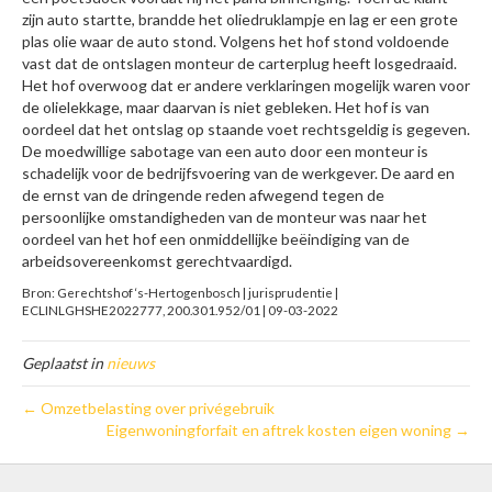
zijn auto startte, brandde het oliedruklampje en lag er een grote
plas olie waar de auto stond. Volgens het hof stond voldoende
vast dat de ontslagen monteur de carterplug heeft losgedraaid.
Het hof overwoog dat er andere verklaringen mogelijk waren voor
de olielekkage, maar daarvan is niet gebleken. Het hof is van
oordeel dat het ontslag op staande voet rechtsgeldig is gegeven.
De moedwillige sabotage van een auto door een monteur is
schadelijk voor de bedrijfsvoering van de werkgever. De aard en
de ernst van de dringende reden afwegend tegen de
persoonlijke omstandigheden van de monteur was naar het
oordeel van het hof een onmiddellijke beëindiging van de
arbeidsovereenkomst gerechtvaardigd.
Bron: Gerechtshof ‘s-Hertogenbosch | jurisprudentie |
ECLINLGHSHE2022777, 200.301.952/01 | 09-03-2022
Geplaatst in
nieuws
← Omzetbelasting over privégebruik
Eigenwoningforfait en aftrek kosten eigen woning →