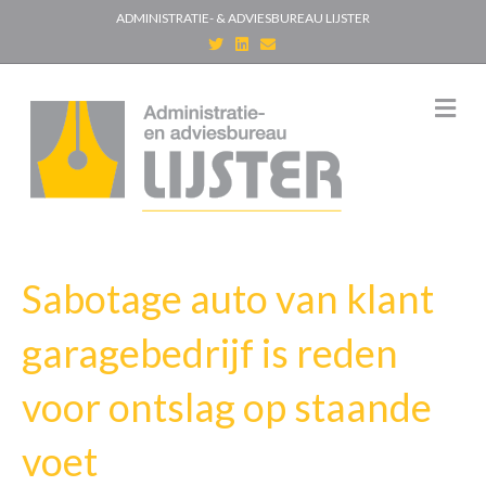
ADMINISTRATIE- & ADVIESBUREAU LIJSTER
T
L
E
w
i
m
i
n
a
t
k
i
t
e
l
M
e
d
e
r
i
n
n
u
Sabotage auto van klant
garagebedrijf is reden
voor ontslag op staande
voet