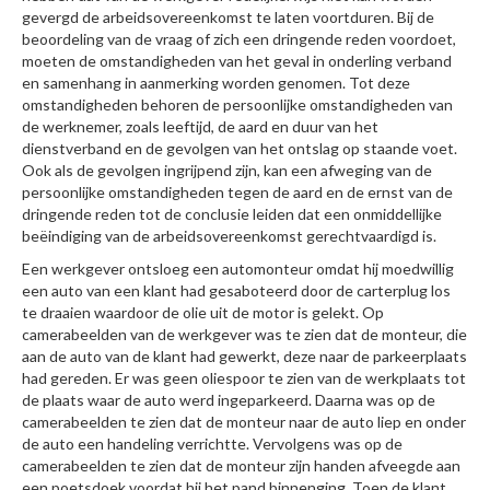
gevergd de arbeidsovereenkomst te laten voortduren. Bij de
beoordeling van de vraag of zich een dringende reden voordoet,
moeten de omstandigheden van het geval in onderling verband
en samenhang in aanmerking worden genomen. Tot deze
omstandigheden behoren de persoonlijke omstandigheden van
de werknemer, zoals leeftijd, de aard en duur van het
dienstverband en de gevolgen van het ontslag op staande voet.
Ook als de gevolgen ingrijpend zijn, kan een afweging van de
persoonlijke omstandigheden tegen de aard en de ernst van de
dringende reden tot de conclusie leiden dat een onmiddellijke
beëindiging van de arbeidsovereenkomst gerechtvaardigd is.
Een werkgever ontsloeg een automonteur omdat hij moedwillig
een auto van een klant had gesaboteerd door de carterplug los
te draaien waardoor de olie uit de motor is gelekt. Op
camerabeelden van de werkgever was te zien dat de monteur, die
aan de auto van de klant had gewerkt, deze naar de parkeerplaats
had gereden. Er was geen oliespoor te zien van de werkplaats tot
de plaats waar de auto werd ingeparkeerd. Daarna was op de
camerabeelden te zien dat de monteur naar de auto liep en onder
de auto een handeling verrichtte. Vervolgens was op de
camerabeelden te zien dat de monteur zijn handen afveegde aan
een poetsdoek voordat hij het pand binnenging. Toen de klant