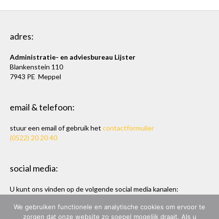
adres:
Administratie- en adviesbureau Lijster
Blankenstein 110
7943 PE Meppel
email & telefoon:
stuur een email of gebruik het
contactformulier
(0522) 20 20 40
social media:
U kunt ons vinden op de volgende social media kanalen:
Twitter
en
LinkedIn
We gebruiken functionele en analytische cookies om ervoor te
zorgen dat onze website zo soepel mogelijk draait. Als u