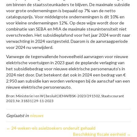
om binnen de staatssteunkaders te blijven. De maximale subsidie
voor grote ondernemingen is bepaald op 7% van de netto
catalogusprijs. Voor middelgrote ondernemingen is dit 10% en
voor kleine ondernemingen 12%. Op deze wijze wordt door de
combinatie van SEBA en MIA de maximale steunintensiteit niet
overschreden. Het subsidieplafond voor het jaar 2024 wordt naar
verwachting in 2024 vastgesteld. Daarom is de aanvraagperiode
voor 2024 nu verwijderd.
Vanwege de tegenvallende hoeveelheid aanvragen voor nieuwe
elektrische voertuigen in 2023 gaat de geplande verlaging van
het subsidiebedrag voor nieuwe elektrische personenauto’s in
2024 niet door. Dat betekent dat ook in 2024 een bedrag van €
2.950 aan subsidie kan worden verkregen bij de aanschaf van een
nieuwe elektrische personenauto.
Bron: Ministerie I en W | besluit | IENW/BSK-2023/291502, Staatscourant
2023, Nr. 31831 | 29-11-2023
Geplaatst in
nieuws
← 24-weken-eis asielzoekers onderuit gehaald
Beschikking fiscale eenheid →