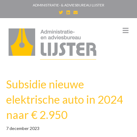
ADMINISTRATIE- & ADVIESBUREAU LIJSTER
T
L
E
w
i
m
i
n
a
t
k
i
t
e
l
M
e
d
e
r
i
n
n
u
Subsidie nieuwe
elektrische auto in 2024
naar € 2.950
7 december 2023