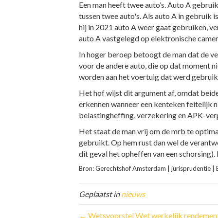
Een man heeft twee auto’s. Auto A gebruikt
tussen twee auto's. Als auto A in gebruik i
hij in 2021 auto A weer gaat gebruiken, ve
auto A vastgelegd op elektronische camera
In hoger beroep betoogt de man dat de ve
voor de andere auto, die op dat moment n
worden aan het voertuig dat werd gebruikt
Het hof wijst dit argument af, omdat beide
erkennen wanneer een kenteken feitelijk n
belastingheffing, verzekering en APK-verp
Het staat de man vrij om de mrb te optimal
gebruikt. Op hem rust dan wel de verantwo
dit geval het opheffen van een schorsing
Bron: Gerechtshof Amsterdam | jurisprudentie
Geplaatst in
nieuws
← Wetsvoorstel Wet werkelijk rendement