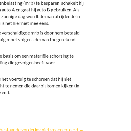
enbelasting (mrb) te besparen, schakelt hij
n auto A en gaat hij auto B gebruiken. Als
n zonnige dag wordt de man al rijdende in
s het hier niet mee eens.
e verschuldigde mrb is door hem betaald
rtuig moet volgens de man toegerekend
ke basis om een materiële schorsing te
ling die gevolgen heeft voor
het voertuig te schorsen dat hij niet
ht te nemen die daarbij komen kijken (in
kend.
 bestaande vordering niet geaccepteerd →