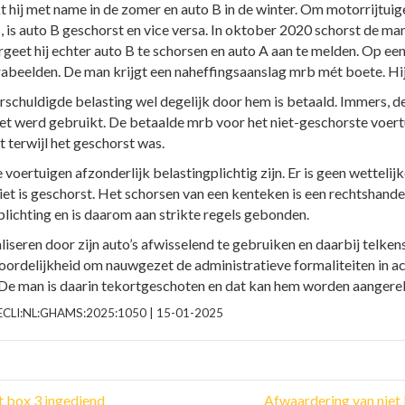
 hij met name in de zomer en auto B in de winter. Om motorrijtuig
s, is auto B geschorst en vice versa. In oktober 2020 schorst de ma
rgeet hij echter auto B te schorsen en auto A aan te melden. Op ee
beelden. De man krijgt een naheffingsaanslag mrb mét boete. Hij i
rschuldigde belasting wel degelijk door hem is betaald. Immers, d
iet werd gebruikt. De betaalde mrb voor het niet-geschorste voe
 terwijl het geschorst was.
 voertuigen afzonderlijk belastingplichtig zijn. Er is geen wettelij
iet is geschorst. Het schorsen van een kenteken is een rechtshande
lichting en is daarom aan strikte regels gebonden.
iseren door zijn auto’s afwisselend te gebruiken en daarbij telkens 
ordelijkheid om nauwgezet de administratieve formaliteiten in ac
). De man is daarin tekortgeschoten en dat kan hem worden aangere
 | ECLI:NL:GHAMS:2025:1050 | 15-01-2025
 box 3 ingediend
Afwaardering van niet