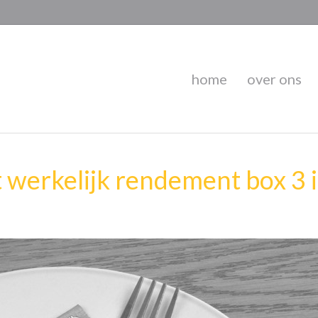
home
over ons
 werkelijk rendement box 3 