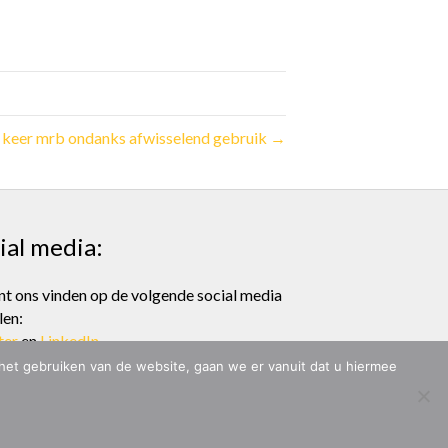
keer mrb ondanks afwisselend gebruik →
ial media:
nt ons vinden op de volgende social media
len:
ter
en
LinkedIn
 het gebruiken van de website, gaan we er vanuit dat u hiermee
ONTWERP & BOUW:
MARC HOPPEN