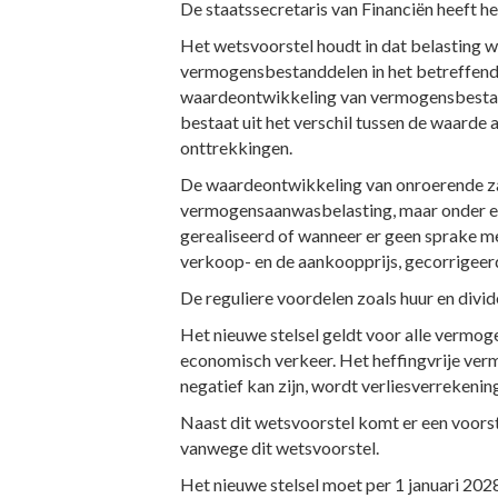
De staatssecretaris van Financiën heeft 
Het wetsvoorstel houdt in dat belasting 
vermogensbestanddelen in het betreffende j
waardeontwikkeling van vermogensbestan
bestaat uit het verschil tussen de waarde
onttrekkingen.
De waardeontwikkeling van onroerende zak
vermogensaanwasbelasting, maar onder ee
gerealiseerd of wanneer er geen sprake m
verkoop- en de aankoopprijs, gecorrigeer
De reguliere voordelen zoals huur en divide
Het nieuwe stelsel geldt voor alle vermog
economisch verkeer. Het heffingvrije verm
negatief kan zijn, wordt verliesverrekenin
Naast dit wetsvoorstel komt er een voorste
vanwege dit wetsvoorstel.
Het nieuwe stelsel moet per 1 januari 202