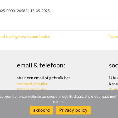
 | 2025-0000126582 | 18-05-2025
t uit overige werkzaamheden
Twee 
email & telefoon:
soc
stuur een email of gebruik het
U ku
contactformulier
kana
(0522) 20 20 40
Twit
zorgen dat onze website zo soepel mogelijk draait. Als u doorgaat met
instemt.
akkoord
Privacy policy