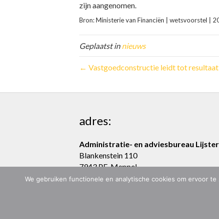
zijn aangenomen.
Bron: Ministerie van Financiën | wetsvoorstel
Geplaatst in
nieuws
← Vastgoedconstructie leidt tot resultaa
adres:
Administratie- en adviesbureau Lijster
Blankenstein 110
7943 PE Meppel
We gebruiken functionele en analytische cookies om ervoor te 
ADMINISTRATIE- & ADVIESBUREAU LIJSTER