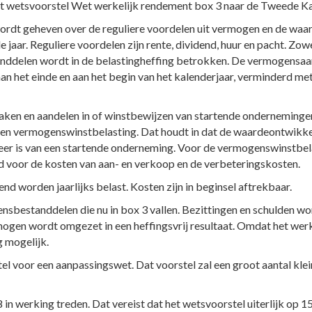
het wetsvoorstel Wet werkelijk rendement box 3 naar de Tweede 
wordt geheven over de reguliere voordelen uit vermogen en de wa
aar. Reguliere voordelen zijn rente, dividend, huur en pacht. Zow
ddelen wordt in de belastingheffing betrokken. De vermogensa
 aan het einde en aan het begin van het kalenderjaar, verminderd m
en en aandelen in of winstbewijzen van startende ondernemingen 
n vermogenswinstbelasting. Dat houdt in dat de waardeontwikkeli
eer is van een startende onderneming. Voor de vermogenswinstbela
d voor de kosten van aan- en verkoop en de verbeteringskosten.
nd worden jaarlijks belast. Kosten zijn in beginsel aftrekbaar.
ensbestanddelen die nu in box 3 vallen. Bezittingen en schulden 
ogen wordt omgezet in een heffingsvrij resultaat. Omdat het werk
g mogelijk.
l voor een aanpassingswet. Dat voorstel zal een groot aantal klei
8 in werking treden. Dat vereist dat het wetsvoorstel uiterlijk o