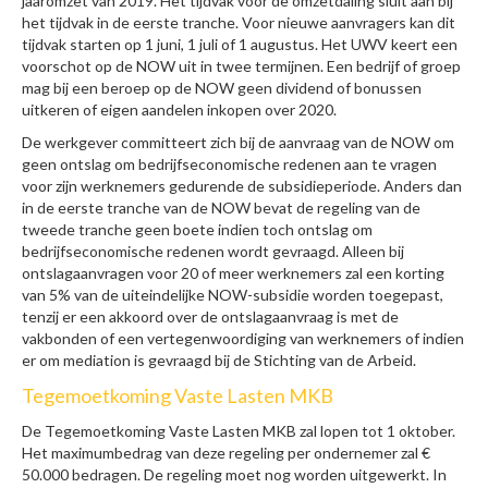
jaaromzet van 2019. Het tijdvak voor de omzetdaling sluit aan bij
het tijdvak in de eerste tranche. Voor nieuwe aanvragers kan dit
tijdvak starten op 1 juni, 1 juli of 1 augustus. Het UWV keert een
voorschot op de NOW uit in twee termijnen. Een bedrijf of groep
mag bij een beroep op de NOW geen dividend of bonussen
uitkeren of eigen aandelen inkopen over 2020.
De werkgever committeert zich bij de aanvraag van de NOW om
geen ontslag om bedrijfseconomische redenen aan te vragen
voor zijn werknemers gedurende de subsidieperiode. Anders dan
in de eerste tranche van de NOW bevat de regeling van de
tweede tranche geen boete indien toch ontslag om
bedrijfseconomische redenen wordt gevraagd. Alleen bij
ontslagaanvragen voor 20 of meer werknemers zal een korting
van 5% van de uiteindelijke NOW-subsidie worden toegepast,
tenzij er een akkoord over de ontslagaanvraag is met de
vakbonden of een vertegenwoordiging van werknemers of indien
er om mediation is gevraagd bij de Stichting van de Arbeid.
Tegemoetkoming Vaste Lasten MKB
De Tegemoetkoming Vaste Lasten MKB zal lopen tot 1 oktober.
Het maximumbedrag van deze regeling per ondernemer zal €
50.000 bedragen. De regeling moet nog worden uitgewerkt. In