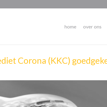
home
over ons
rediet Corona (KKC) goedgek