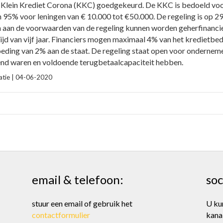
 Klein Krediet Corona (KKC) goedgekeurd. De KKC is bedoeld voor
van 95% voor leningen van € 10.000 tot €50.000. De regeling is op 
en aan de voorwaarden van de regeling kunnen worden geherfinanc
d van vijf jaar. Financiers mogen maximaal 4% van het kredietbed
ding van 2% aan de staat. De regeling staat open voor onderneme
end waren en voldoende terugbetaalcapaciteit hebben.
catie | 04-06-2020
email & telefoon:
soc
stuur een email of gebruik het
U ku
contactformulier
kana