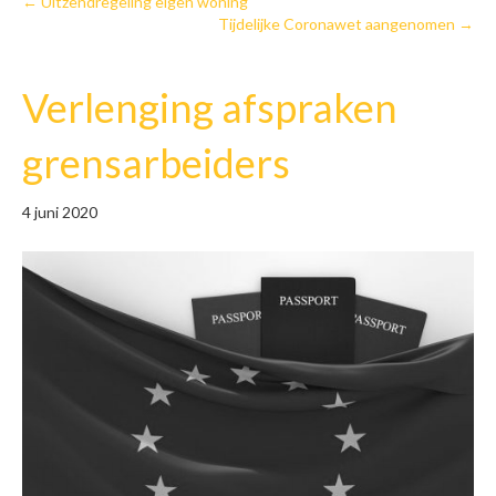
← Uitzendregeling eigen woning
Tijdelijke Coronawet aangenomen →
Verlenging afspraken
grensarbeiders
4 juni 2020