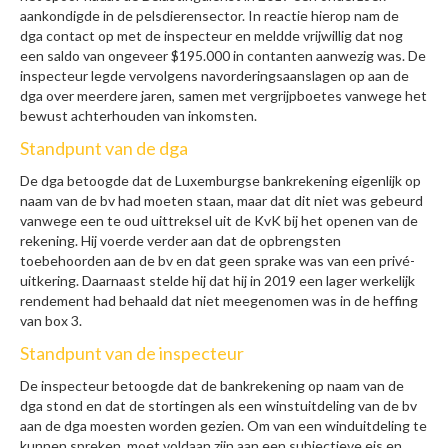
aankondigde in de pelsdierensector. In reactie hierop nam de
dga contact op met de inspecteur en meldde vrijwillig dat nog
een saldo van ongeveer $195.000 in contanten aanwezig was. De
inspecteur legde vervolgens navorderingsaanslagen op aan de
dga over meerdere jaren, samen met vergrijpboetes vanwege het
bewust achterhouden van inkomsten.
Standpunt van de dga
De dga betoogde dat de Luxemburgse bankrekening eigenlijk op
naam van de bv had moeten staan, maar dat dit niet was gebeurd
vanwege een te oud uittreksel uit de KvK bij het openen van de
rekening. Hij voerde verder aan dat de opbrengsten
toebehoorden aan de bv en dat geen sprake was van een privé-
uitkering. Daarnaast stelde hij dat hij in 2019 een lager werkelijk
rendement had behaald dat niet meegenomen was in de heffing
van box 3.
Standpunt van de inspecteur
De inspecteur betoogde dat de bankrekening op naam van de
dga stond en dat de stortingen als een winstuitdeling van de bv
aan de dga moesten worden gezien. Om van een winduitdeling te
kunnen spreken, moet voldaan zijn aan een subjectieve eis en