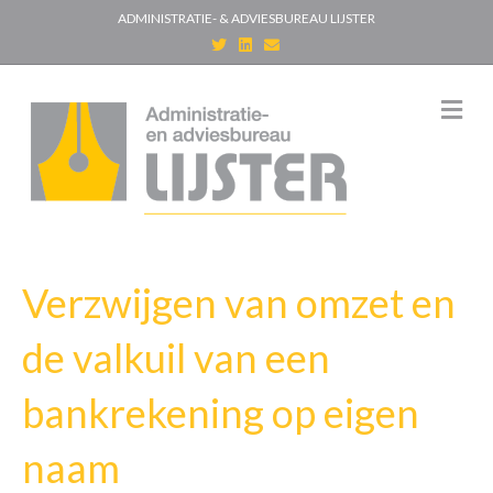
ADMINISTRATIE- & ADVIESBUREAU LIJSTER
T
L
E
w
i
m
i
n
a
t
k
i
t
e
l
M
e
d
e
r
i
n
n
u
Verzwijgen van omzet en
de valkuil van een
bankrekening op eigen
naam