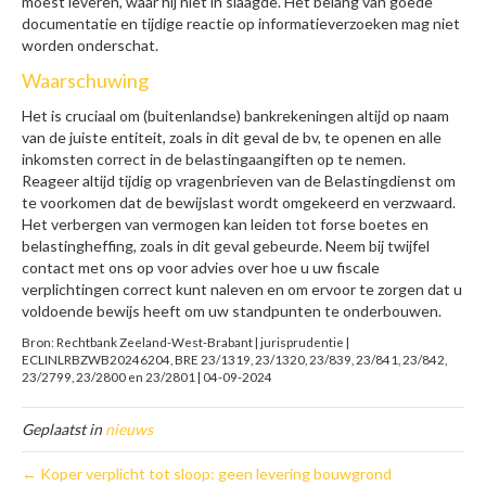
moest leveren, waar hij niet in slaagde. Het belang van goede
documentatie en tijdige reactie op informatieverzoeken mag niet
worden onderschat.
Waarschuwing
Het is cruciaal om (buitenlandse) bankrekeningen altijd op naam
van de juiste entiteit, zoals in dit geval de bv, te openen en alle
inkomsten correct in de belastingaangiften op te nemen.
Reageer altijd tijdig op vragenbrieven van de Belastingdienst om
te voorkomen dat de bewijslast wordt omgekeerd en verzwaard.
Het verbergen van vermogen kan leiden tot forse boetes en
belastingheffing, zoals in dit geval gebeurde. Neem bij twijfel
contact met ons op voor advies over hoe u uw fiscale
verplichtingen correct kunt naleven en om ervoor te zorgen dat u
voldoende bewijs heeft om uw standpunten te onderbouwen.
Bron: Rechtbank Zeeland-West-Brabant | jurisprudentie |
ECLINLRBZWB20246204, BRE 23/1319, 23/1320, 23/839, 23/841, 23/842,
23/2799, 23/2800 en 23/2801 | 04-09-2024
Geplaatst in
nieuws
← Koper verplicht tot sloop: geen levering bouwgrond